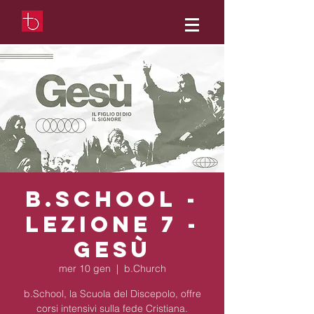
b.School -
Lezione 7 -
Gesù
mer 10 gen
  |  
b.Church
b.School, la Scuola del Discepolo, offre
corsi intensivi sulla fede Cristiana.