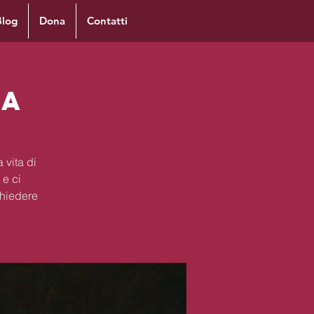
Blog
Dona
Contatti
ra
 vita di
 e ci
chiedere