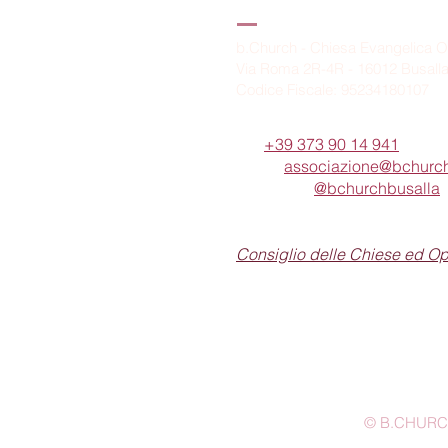
B.Church
b.Church - Chiesa Evangelica O
Via Roma 2R-4R - 16012 Busall
Codice Fiscale: 95234180107
Tel.
+39 373 90 14 941
Email:
associazione@bchurch
Telegram:
@bchurchbusalla
b.Church è associata
Consiglio delle Chiese ed O
© B.CHURCH -