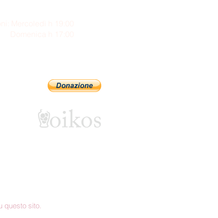
ni: Mercoledì h 19:00
enica h 17:00
Sostienici con PayPal
 questo sito.