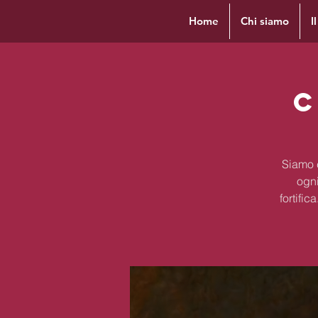
Home
Chi siamo
I
C
Siamo c
ogni
fortifi