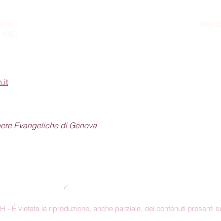
ikos
Riunio
a (GE)
Dom
.it
pere Evangeliche di Genova
Seguici sui social
 É vietata la riproduzione, anche parziale, dei contenuti presenti su