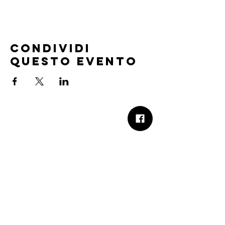
Condividi
questo evento
B.Church
b.Church - Chiesa Evangelica Oikos
Via Roma 2R-4R - 16012 Busalla (GE)
Codice Fiscale:
95234180107
Tel.
+39 373 90 14 941
Email:
associazione@bchurch.it
Telegram:
@bchurchbusalla