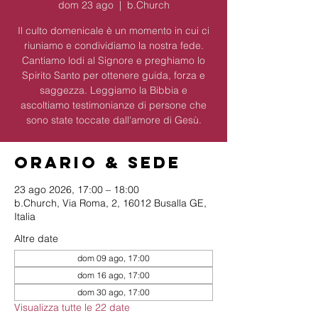
dom 23 ago
  |  
b.Church
Il culto domenicale è un momento in cui ci
riuniamo e condividiamo la nostra fede.
Cantiamo lodi al Signore e preghiamo lo
Spirito Santo per ottenere guida, forza e
saggezza. Leggiamo la Bibbia e
ascoltiamo testimonianze di persone che
sono state toccate dall'amore di Gesù.
Orario & Sede
23 ago 2026, 17:00 – 18:00
b.Church, Via Roma, 2, 16012 Busalla GE,
Italia
Altre date
dom 09 ago, 17:00
dom 16 ago, 17:00
dom 30 ago, 17:00
Visualizza tutte le 22 date