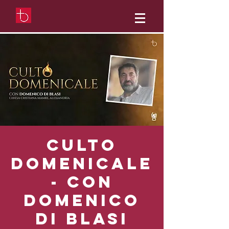
Culto
domenicale
- con
Domenico
Di Blasi