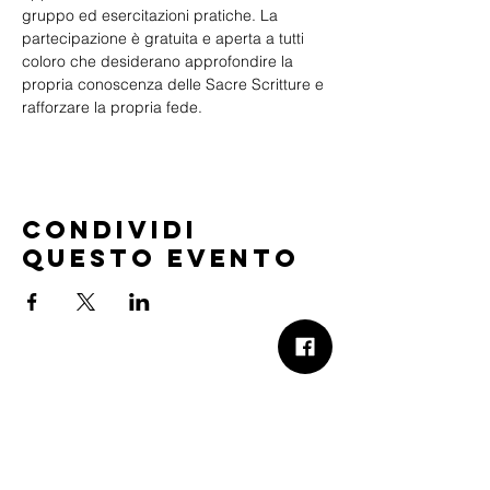
gruppo ed esercitazioni pratiche. La 
partecipazione è gratuita e aperta a tutti 
coloro che desiderano approfondire la 
propria conoscenza delle Sacre Scritture e 
rafforzare la propria fede.
Condividi
questo evento
B.Church
b.Church - Chiesa Evangelica Oikos
Via Roma 2R-4R - 16012 Busalla (GE)