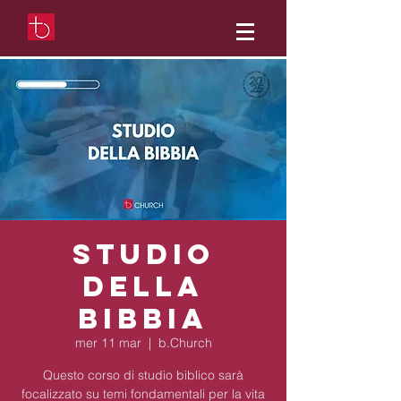
Studio
della
Bibbia
mer 11 mar
  |  
b.Church
Questo corso di studio biblico sarà
focalizzato su temi fondamentali per la vita