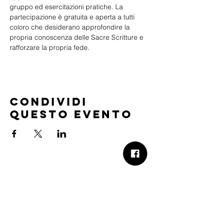
gruppo ed esercitazioni pratiche. La 
partecipazione è gratuita e aperta a tutti 
coloro che desiderano approfondire la 
propria conoscenza delle Sacre Scritture e 
rafforzare la propria fede.
Condividi
questo evento
B.Church
b.Church - Chiesa Evangelica Oikos
Via Roma 2R-4R - 16012 Busalla (GE)