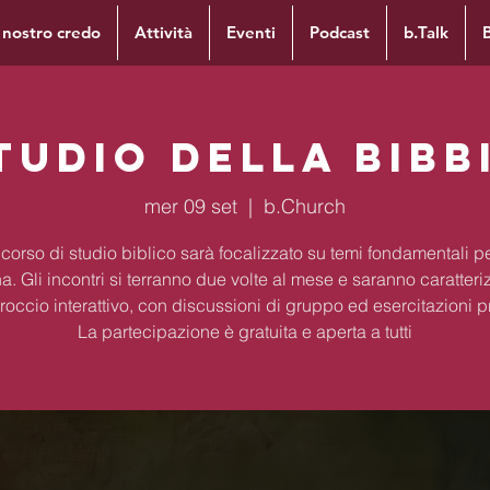
l nostro credo
Attività
Eventi
Podcast
b.Talk
tudio della Bibb
mer 09 set
  |  
b.Church
corso di studio biblico sarà focalizzato su temi fondamentali per
na. Gli incontri si terranno due volte al mese e saranno caratteri
occio interattivo, con discussioni di gruppo ed esercitazioni p
La partecipazione è gratuita e aperta a tutti