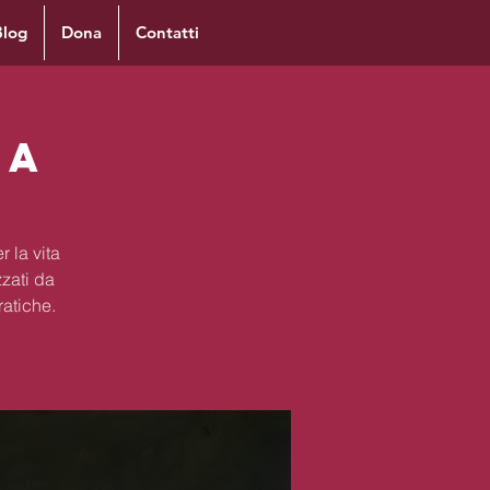
Blog
Dona
Contatti
ia
 la vita
zzati da
ratiche.