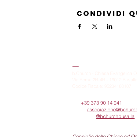
Condividi 
B.Church
b.Church - Chiesa Evangelica O
Via Roma 2R-4R - 16012 Busall
Codice Fiscale: 95234180107
Tel.
+39 373 90 14 941
Email:
associazione@bchurch
Telegram:
@bchurchbusalla
b.Church è associata
Consiglio delle Chiese ed O