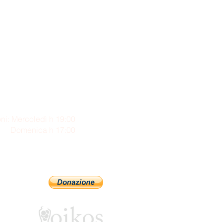
ni: Mercoledì h 19:00
enica h 17:00
Sostienici con PayPal