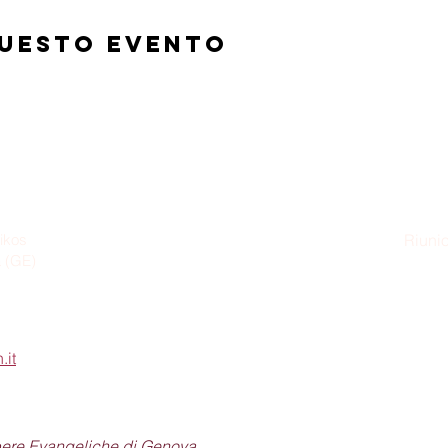
questo evento
ikos
Riunio
a (GE)
Dom
.it
pere Evangeliche di Genova