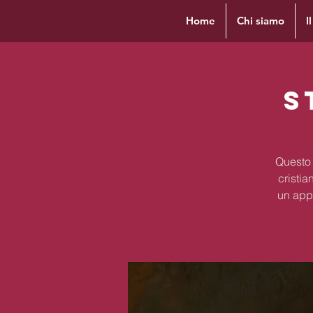
Home
Chi siamo
I
S
Questo 
cristia
un appr