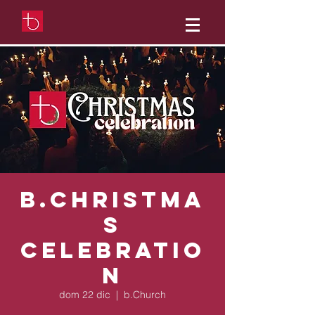
b.Christma
s
Celebratio
n
dom 22 dic
  |  
b.Church