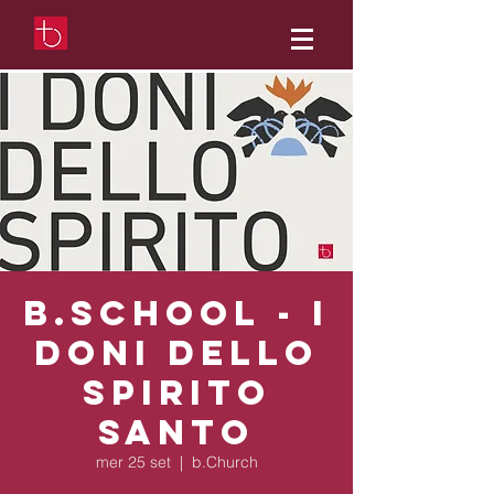
b.School - I
doni dello
Spirito
Santo
mer 25 set
  |  
b.Church