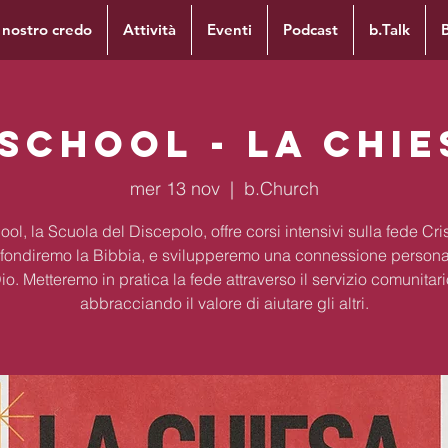
l nostro credo
Attività
Eventi
Podcast
b.Talk
.School - La chie
mer 13 nov
  |  
b.Church
ol, la Scuola del Discepolo, offre corsi intensivi sulla fede Cri
fondiremo la Bibbia, e svilupperemo una connessione persona
io. Metteremo in pratica la fede attraverso il servizio comunitari
abbracciando il valore di aiutare gli altri.