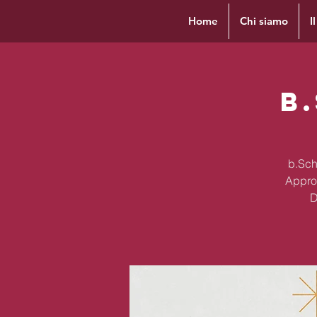
Home
Chi siamo
I
b
b.Scho
Appro
D