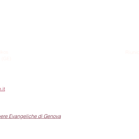
ikos
Riunio
a (GE)
Dom
.it
pere Evangeliche di Genova