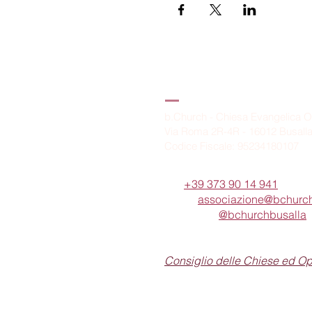
B.Church
b.Church - Chiesa Evangelica O
Via Roma 2R-4R - 16012 Busall
Codice Fiscale: 95234180107
Tel.
+39 373 90 14 941
Email:
associazione@bchurch
Telegram:
@bchurchbusalla
b.Church è associata
Consiglio delle Chiese ed O