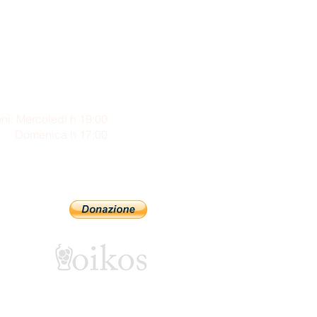
ni: Mercoledì h 19:00
enica h 17:00
Sostienici con PayPal