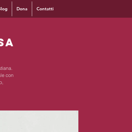
Blog
Dona
Contatti
sa
stiana.
le con
o,