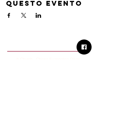
questo evento
B.Church
b.Church - Chiesa Evangelica Oikos
Via Roma 2R-4R - 16012 Busalla (GE)
Codice Fiscale:
95234180107
Tel.
+39 373 90 14 941
Email:
associazione@bchurch.it
Telegram:
@bchurchbusalla
b.Church è associata
Consiglio delle Chiese ed Opere
Evangeliche di Genova
Sostienici con PayPal