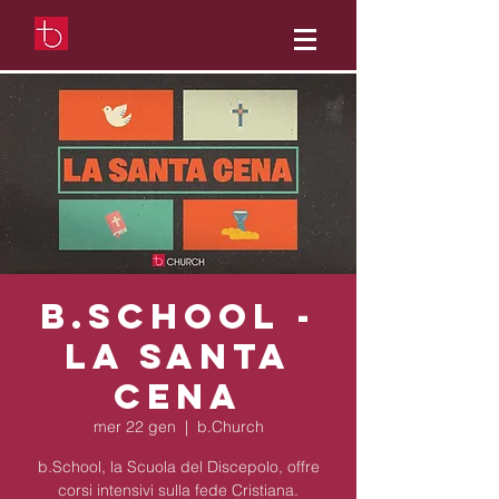
b.School -
La Santa
Cena
mer 22 gen
  |  
b.Church
b.School, la Scuola del Discepolo, offre
corsi intensivi sulla fede Cristiana.