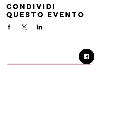
Condividi
questo evento
B.Church
b.Church - Chiesa Evangelica Oikos
Via Roma 2R-4R - 16012 Busalla (GE)
Codice Fiscale:
95234180107
Tel.
+39 373 90 14 941
Email:
associazione@bchurch.it
Telegram:
@bchurchbusalla
b.Church è associata
Consiglio delle Chiese ed Opere
Evangeliche di Genova
Sostienici con PayPal