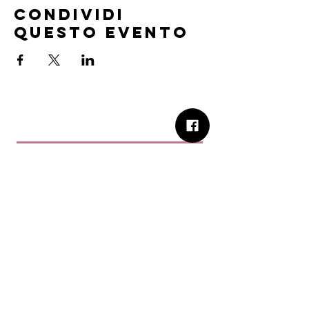
Condividi
questo evento
B.Church
b.Church - Chiesa Evangelica Oikos
Via Roma 2R-4R - 16012 Busalla (GE)
Codice Fiscale:
95234180107
Tel.
+39 373 90 14 941
Email:
associazione@bchurch.it
Telegram:
@bchurchbusalla
b.Church è associata
Consiglio delle Chiese ed Opere
Evangeliche di Genova
Sostienici con PayPal