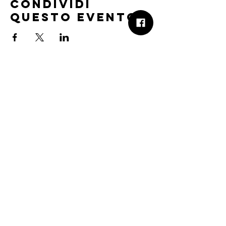
Condividi
questo evento
B.Church
b.Church - Chiesa Evangelica Oikos
Via Roma 2R-4R - 16012 Busalla (GE)
Codice Fiscale:
95234180107
Tel.
+39 373 90 14 941
Email:
associazione@bchurch.it
Telegram:
@bchurchbusalla
b.Church è associata
Consiglio delle Chiese ed Opere
Evangeliche di Genova
Sostienici con PayPal