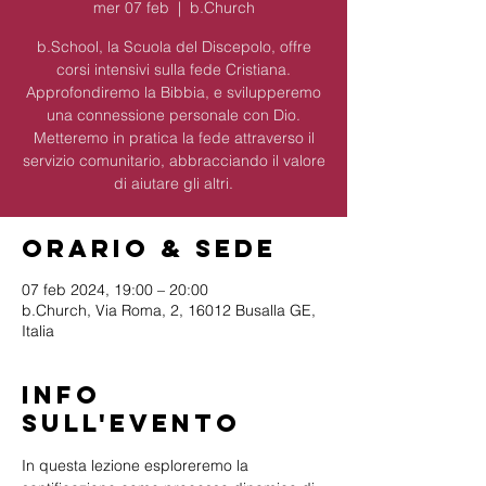
mer 07 feb
  |  
b.Church
b.School, la Scuola del Discepolo, offre
corsi intensivi sulla fede Cristiana.
Approfondiremo la Bibbia, e svilupperemo
una connessione personale con Dio.
Metteremo in pratica la fede attraverso il
servizio comunitario, abbracciando il valore
di aiutare gli altri.
Orario & Sede
07 feb 2024, 19:00 – 20:00
b.Church, Via Roma, 2, 16012 Busalla GE,
Italia
Info
sull'evento
In questa lezione esploreremo la 