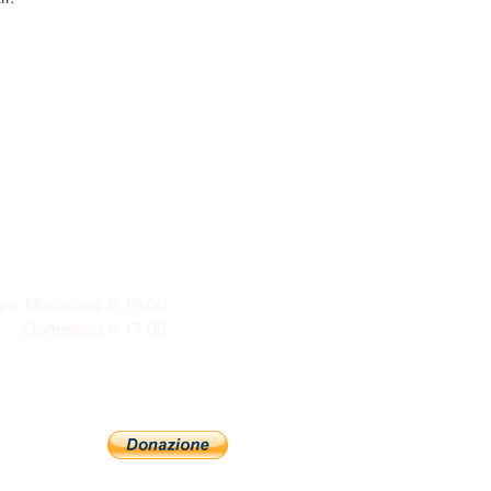
ni: Mercoledì h 19:00
enica h 17:00
Sostienici con PayPal