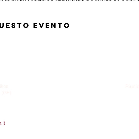
questo evento
ikos
Riunio
a (GE)
Dom
.it