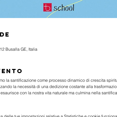
ede
2 Busalla GE, Italia
vento
mo la santificazione come processo dinamico di crescita spiritu
zzando la necessità di una dedizione costante alla trasformazion
saurisce con la nostra vita naturale ma culmina nella santificazi
delle tue impostazioni relative a Statistiche e cookie funzional