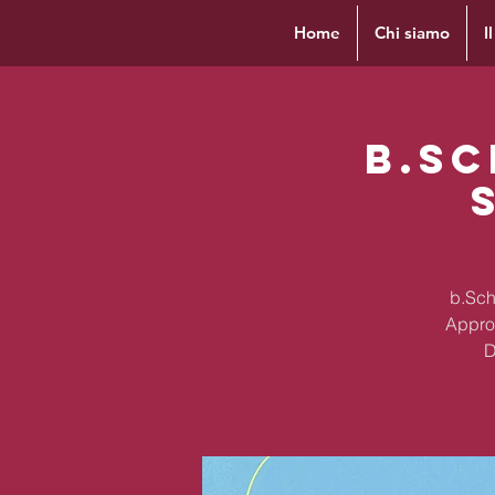
Home
Chi siamo
I
b.Sc
b.Scho
Appro
D