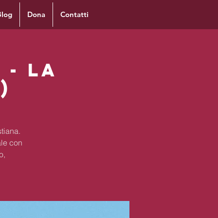
Blog
Dona
Contatti
 - La
)
stiana.
le con
o,