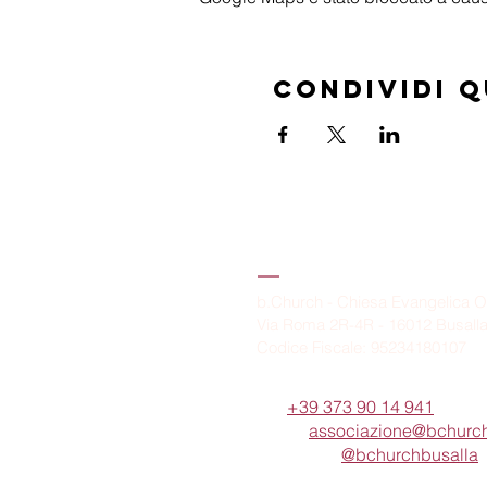
Condividi 
B.Church
b.Church - Chiesa Evangelica O
Via Roma 2R-4R - 16012 Busall
Codice Fiscale: 95234180107
Tel.
+39 373 90 14 941
Email:
associazione@bchurch
Telegram:
@bchurchbusalla