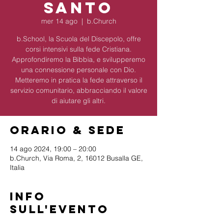
Santo
mer 14 ago
  |  
b.Church
b.School, la Scuola del Discepolo, offre
corsi intensivi sulla fede Cristiana.
Approfondiremo la Bibbia, e svilupperemo
una connessione personale con Dio.
Metteremo in pratica la fede attraverso il
servizio comunitario, abbracciando il valore
di aiutare gli altri.
Orario & Sede
14 ago 2024, 19:00 – 20:00
b.Church, Via Roma, 2, 16012 Busalla GE,
Italia
Info
sull'evento