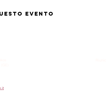
questo evento
ikos
Riunio
a (GE)
Dom
.it