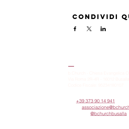
Condividi 
B.Church
b.Church - Chiesa Evangelica O
Via Roma 2R-4R - 16012 Busall
Codice Fiscale: 95234180107
Tel.
+39 373 90 14 941
Email:
associazione@bchurch
Telegram:
@bchurchbusalla
b.Church è associata