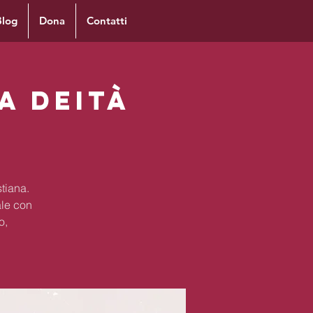
Blog
Dona
Contatti
La Deità
stiana.
le con
o,