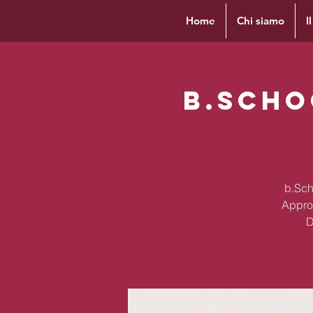
Home
Chi siamo
I
b.Schoo
b.Scho
Appro
D