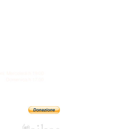
ni: Mercoledì h 19:00
enica h 17:00
Sostienici con PayPal