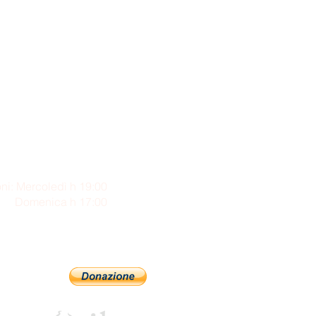
ni: Mercoledì h 19:00
enica h 17:00
Sostienici con PayPal