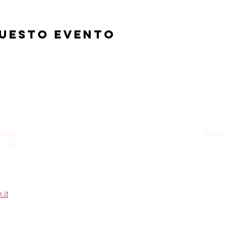
questo evento
ikos
Riunio
a (GE)
Dom
.it