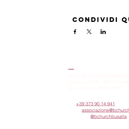
Condividi 
B.Church
b.Church - Chiesa Evangelica O
Via Roma 2R-4R - 16012 Busall
Codice Fiscale: 95234180107
Tel.
+39 373 90 14 941
Email:
associazione@bchurch
Telegram:
@bchurchbusalla
b.Church è associata