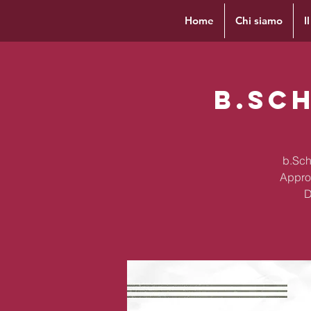
Home
Chi siamo
I
b.Sch
b.Scho
Appro
D