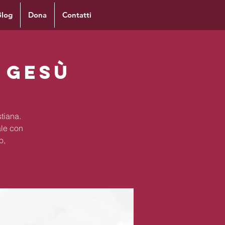
Blog
Dona
Contatti
- Gesù
stiana.
le con
o,