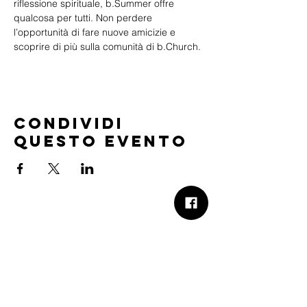
riflessione spirituale, b.Summer offre 
qualcosa per tutti. Non perdere 
l’opportunità di fare nuove amicizie e 
scoprire di più sulla comunità di b.Church.
Condividi
questo evento
B.Church
b.Church - Chiesa Evangelica Oikos
Via Roma 2R-4R - 16012 Busalla (GE)
Codice Fiscale:
95234180107