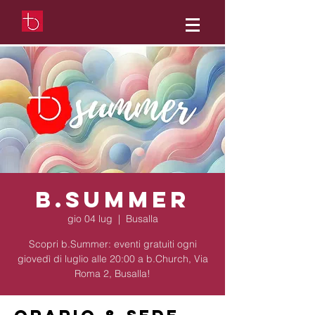
b.Summer
gio 04 lug
  |  
Busalla
Scopri b.Summer: eventi gratuiti ogni
giovedì di luglio alle 20:00 a b.Church, Via
Roma 2, Busalla!