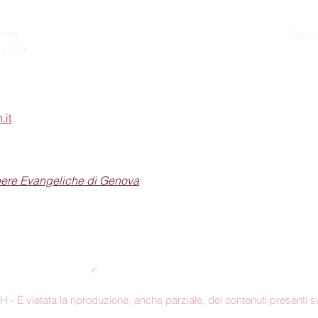
ikos
Riunio
a (GE)
Dom
.it
pere Evangeliche di Genova
Seguici sui social
 É vietata la riproduzione, anche parziale, dei contenuti presenti su