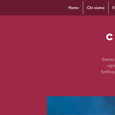
Home
Chi siamo
I
C
Siamo c
ogni
fortifi