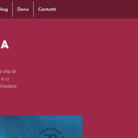
Blog
Dona
Contatti
ra
 vita di
 e ci
chiedere