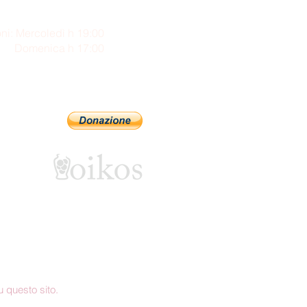
ni: Mercoledì h 19:00
enica h 17:00
Sostienici con PayPal
 questo sito.