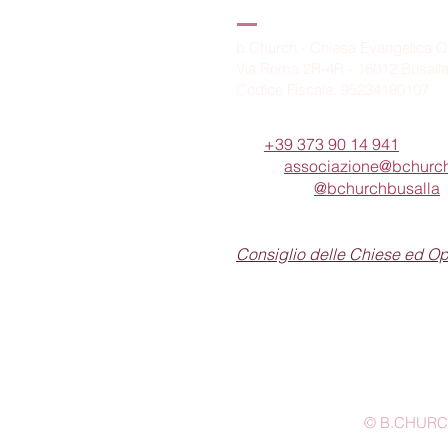
B.Church
b.Church - Chiesa Evangelica O
Via Roma 2R-4R - 16012 Busall
Codice Fiscale: 95234180107
Tel.
+39 373 90 14 941
Email:
associazione@bchurch
Telegram:
@bchurchbusalla
b.Church è associata
Consiglio delle Chiese ed O
© B.CHURCH -