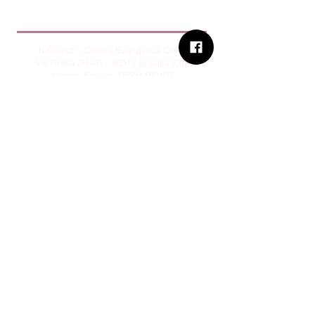
B.Church
b.Church - Chiesa Evangelica Oikos
Via Roma 2R-4R - 16012 Busalla (GE)
Codice Fiscale:
95234180107
Tel.
+39 373 90 14 941
Email:
associazione@bchurch.it
Telegram:
@bchurchbusalla
b.Church è associata
Consiglio delle Chiese ed Opere
Evangeliche di Genova
Sostienici con PayPal
© B.CHURCH - É vietata la
riproduzione, anche parziale, dei
contenuti presenti su questo sito.