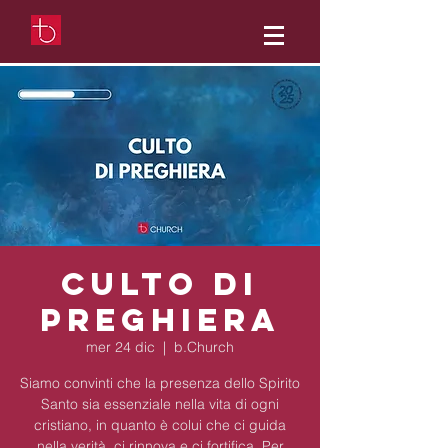
Culto di
preghiera
mer 24 dic
  |  
b.Church
Siamo convinti che la presenza dello Spirito
Santo sia essenziale nella vita di ogni
cristiano, in quanto è colui che ci guida
nella verità, ci rinnova e ci fortifica. Per