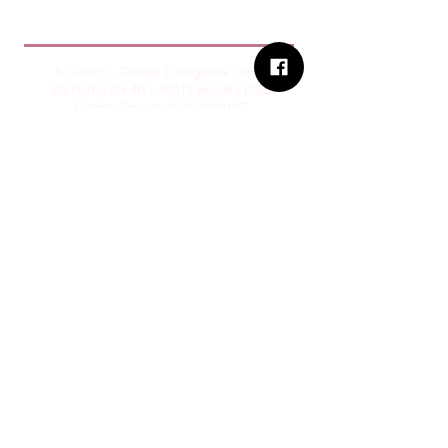
B.Church
b.Church - Chiesa Evangelica Oikos
Via Roma 2R-4R - 16012 Busalla (GE)
Codice Fiscale:
95234180107
Tel.
+39 373 90 14 941
Email:
associazione@bchurch.it
Telegram:
@bchurchbusalla
b.Church è associata
Consiglio delle Chiese ed Opere
Evangeliche di Genova
Sostienici con PayPal
© B.CHURCH - É vietata la
riproduzione, anche parziale, dei
contenuti presenti su questo sito.