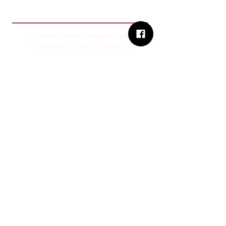
B.Church
b.Church - Chiesa Evangelica Oikos
Via Roma 2R-4R - 16012 Busalla (GE)
Codice Fiscale:
95234180107
Tel.
+39 373 90 14 941
Email:
associazione@bchurch.it
Telegram:
@bchurchbusalla
b.Church è associata
Consiglio delle Chiese ed Opere
Evangeliche di Genova
Sostienici con PayPal
© B.CHURCH - É vietata la
riproduzione, anche parziale, dei
contenuti presenti su questo sito.