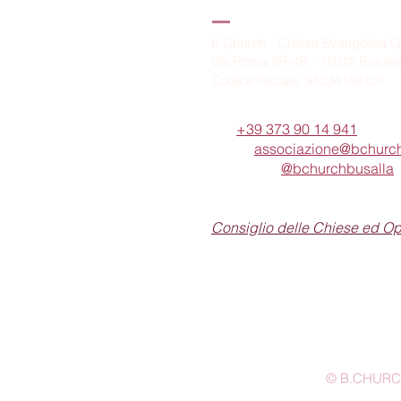
B.Church
b.Church - Chiesa Evangelica O
Via Roma 2R-4R - 16012 Busall
Codice Fiscale: 95234180107
Tel.
+39 373 90 14 941
Email:
associazione@bchurch
Telegram:
@bchurchbusalla
b.Church è associata
Consiglio delle Chiese ed O
© B.CHURCH -