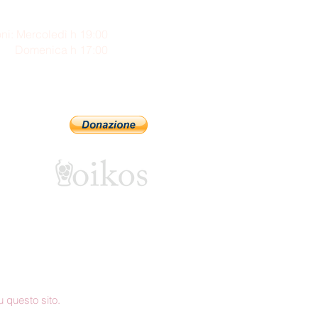
ni: Mercoledì h 19:00
enica h 17:00
Sostienici con PayPal
 questo sito.