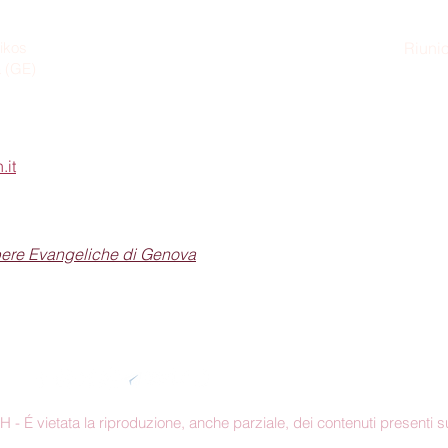
ikos
Riunio
a (GE)
Dom
.it
pere Evangeliche di Genova
Seguici sui social
 É vietata la riproduzione, anche parziale, dei contenuti presenti su