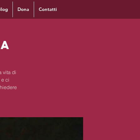
Blog
Dona
Contatti
ra
 vita di
 e ci
chiedere