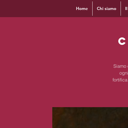
Home
Chi siamo
I
C
Siamo c
ogni
fortifi