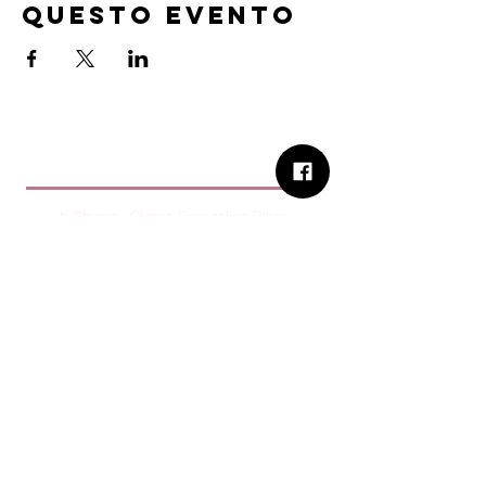
questo evento
B.Church
b.Church - Chiesa Evangelica Oikos
Via Roma 2R-4R - 16012 Busalla (GE)
Codice Fiscale:
95234180107
Tel.
+39 373 90 14 941
Email:
associazione@bchurch.it
Telegram:
@bchurchbusalla
b.Church è associata
Consiglio delle Chiese ed Opere
Evangeliche di Genova
Sostienici con PayPal