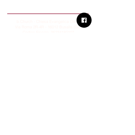
B.Church
b.Church - Chiesa Evangelica Oikos
Via Roma 2R-4R - 16012 Busalla (GE)
Codice Fiscale:
95234180107
Tel.
+39 373 90 14 941
Email:
associazione@bchurch.it
Telegram:
@bchurchbusalla
b.Church è associata
Consiglio delle Chiese ed Opere
Evangeliche di Genova
Sostienici con PayPal
© B.CHURCH - É vietata la
riproduzione, anche parziale, dei
contenuti presenti su questo sito.