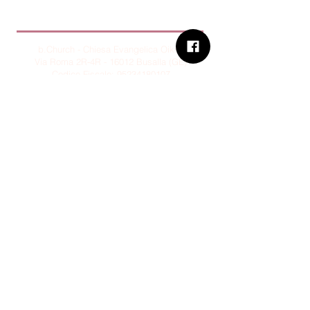
B.Church
b.Church - Chiesa Evangelica Oikos
Via Roma 2R-4R - 16012 Busalla (GE)
Codice Fiscale:
95234180107
Tel.
+39 373 90 14 941
Email:
associazione@bchurch.it
Telegram:
@bchurchbusalla
b.Church è associata
Consiglio delle Chiese ed Opere
Evangeliche di Genova
Sostienici con PayPal
© B.CHURCH - É vietata la
riproduzione, anche parziale, dei
contenuti presenti su questo sito.