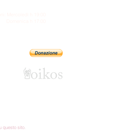
ni: Mercoledì h 19:00
enica h 17:00
Sostienici con PayPal
 questo sito.