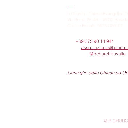
B.Church
b.Church - Chiesa Evangelica O
Via Roma 2R-4R - 16012 Busall
Codice Fiscale: 95234180107
Tel.
+39 373 90 14 941
Email:
associazione@bchurch
Telegram:
@bchurchbusalla
b.Church è associata
Consiglio delle Chiese ed O
© B.CHURCH -