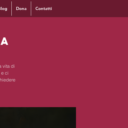
Blog
Dona
Contatti
ra
 vita di
 e ci
chiedere