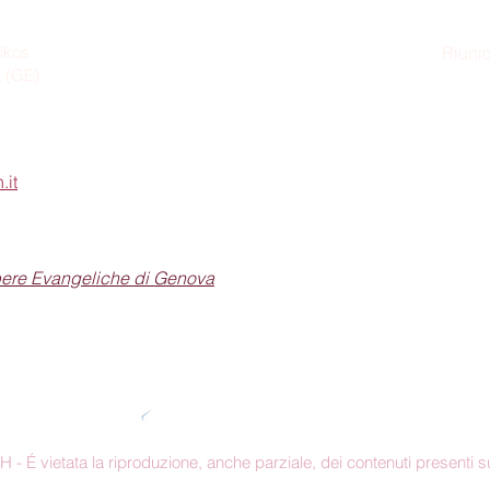
ikos
Riunio
a (GE)
Dom
.it
pere Evangeliche di Genova
Seguici sui social
 É vietata la riproduzione, anche parziale, dei contenuti presenti su