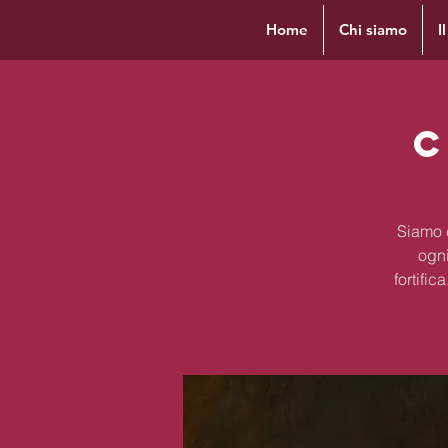
Home
Chi siamo
I
C
Siamo c
ogni
fortifi