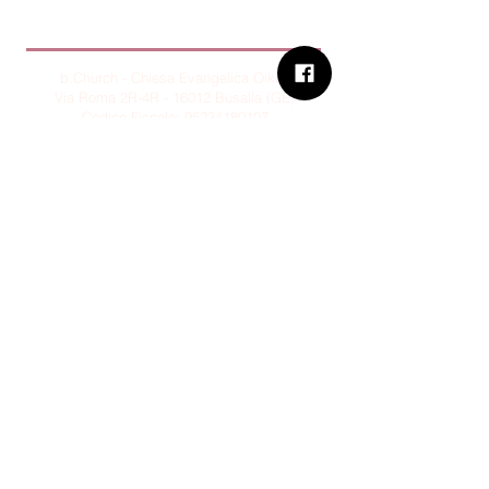
B.Church
b.Church - Chiesa Evangelica Oikos
Via Roma 2R-4R - 16012 Busalla (GE)
Codice Fiscale:
95234180107
Tel.
+39 373 90 14 941
Email:
associazione@bchurch.it
Telegram:
@bchurchbusalla
b.Church è associata
Consiglio delle Chiese ed Opere
Evangeliche di Genova
Sostienici con PayPal
© B.CHURCH - É vietata la
riproduzione, anche parziale, dei
contenuti presenti su questo sito.