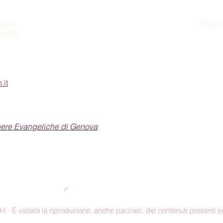
ikos
Riunio
a (GE)
Dom
.it
pere Evangeliche di Genova
Seguici sui social
 É vietata la riproduzione, anche parziale, dei contenuti presenti su