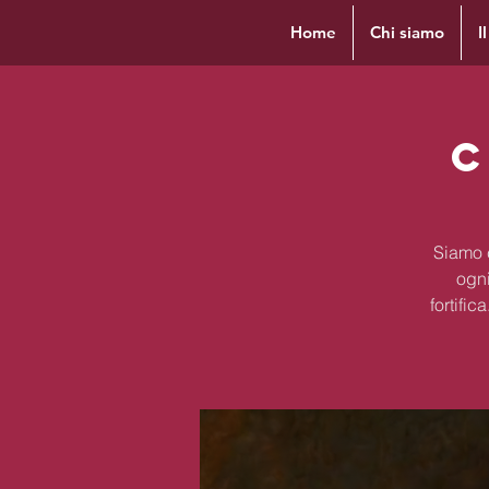
Home
Chi siamo
I
C
Siamo c
ogni
fortifi