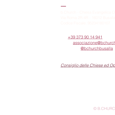
B.Church
b.Church - Chiesa Evangelica O
Via Roma 2R-4R - 16012 Busall
Codice Fiscale: 95234180107
Tel.
+39 373 90 14 941
Email:
associazione@bchurch
Telegram:
@bchurchbusalla
b.Church è associata
Consiglio delle Chiese ed O
© B.CHURCH -