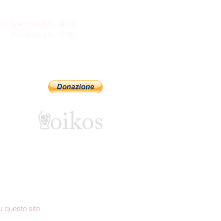
ni: Mercoledì h 19:00
enica h 17:00
Sostienici con PayPal
 questo sito.