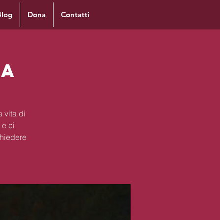
Blog
Dona
Contatti
ra
 vita di
 e ci
chiedere