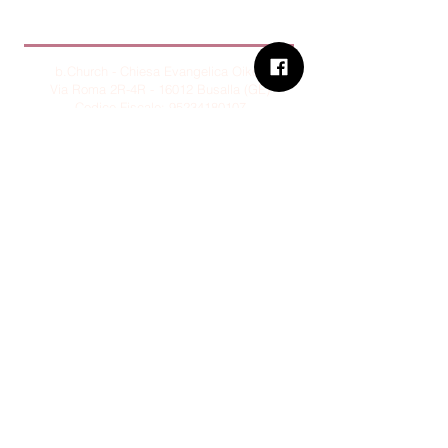
B.Church
b.Church - Chiesa Evangelica Oikos
Via Roma 2R-4R - 16012 Busalla (GE)
Codice Fiscale:
95234180107
Tel.
+39 373 90 14 941
Email:
associazione@bchurch.it
Telegram:
@bchurchbusalla
b.Church è associata
Consiglio delle Chiese ed Opere
Evangeliche di Genova
Sostienici con PayPal
© B.CHURCH - É vietata la
riproduzione, anche parziale, dei
contenuti presenti su questo sito.