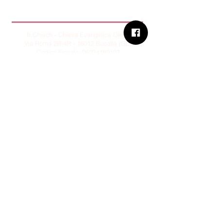
B.Church
b.Church - Chiesa Evangelica Oikos
Via Roma 2R-4R - 16012 Busalla (GE)
Codice Fiscale:
95234180107
Tel.
+39 373 90 14 941
Email:
associazione@bchurch.it
Telegram:
@bchurchbusalla
b.Church è associata
Consiglio delle Chiese ed Opere
Evangeliche di Genova
Sostienici con PayPal
© B.CHURCH - É vietata la
riproduzione, anche parziale, dei
contenuti presenti su questo sito.