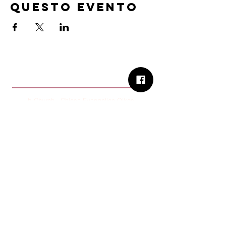
questo evento
B.Church
b.Church - Chiesa Evangelica Oikos
Via Roma 2R-4R - 16012 Busalla (GE)
Codice Fiscale:
95234180107
Tel.
+39 373 90 14 941
Email:
associazione@bchurch.it
Telegram:
@bchurchbusalla
b.Church è associata
Consiglio delle Chiese ed Opere
Evangeliche di Genova
Sostienici con PayPal