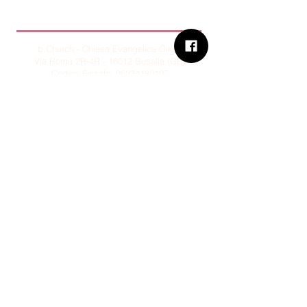
B.Church
b.Church - Chiesa Evangelica Oikos
Via Roma 2R-4R - 16012 Busalla (GE)
Codice Fiscale:
95234180107
Tel.
+39 373 90 14 941
Email:
associazione@bchurch.it
Telegram:
@bchurchbusalla
b.Church è associata
Consiglio delle Chiese ed Opere
Evangeliche di Genova
Sostienici con PayPal
© B.CHURCH - É vietata la
riproduzione, anche parziale, dei
contenuti presenti su questo sito.