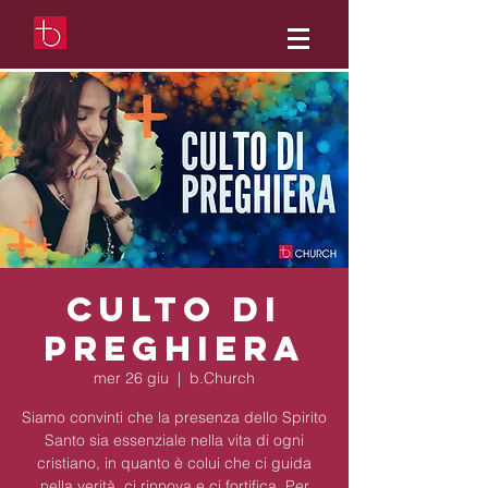
Culto di
preghiera
mer 26 giu
  |  
b.Church
Siamo convinti che la presenza dello Spirito
Santo sia essenziale nella vita di ogni
cristiano, in quanto è colui che ci guida
nella verità, ci rinnova e ci fortifica. Per