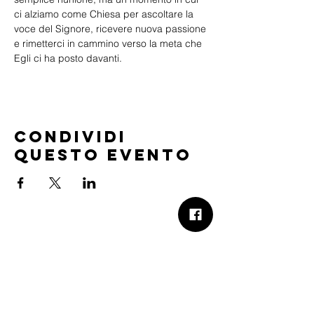
ci alziamo come Chiesa per ascoltare la 
voce del Signore, ricevere nuova passione 
e rimetterci in cammino verso la meta che 
Egli ci ha posto davanti.
Condividi
questo evento
B.Church
b.Church - Chiesa Evangelica Oikos
Via Roma 2R-4R - 16012 Busalla (GE)
Codice Fiscale:
95234180107