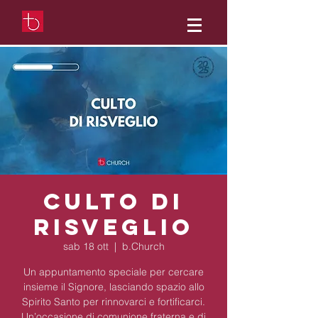
Culto di
Risveglio
sab 18 ott
  |  
b.Church
Un appuntamento speciale per cercare
insieme il Signore, lasciando spazio allo
Spirito Santo per rinnovarci e fortificarci.
Un’occasione di comunione fraterna e di