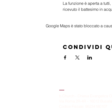
La funzione è aperta a tutt
ricevuto il battesimo in acq
Google Maps è stato bloccato a causa 
Condividi 
B.Church
b.Church - Chiesa Evangelica O
Via Roma 2R-4R - 16012 Busall
Codice Fiscale: 95234180107