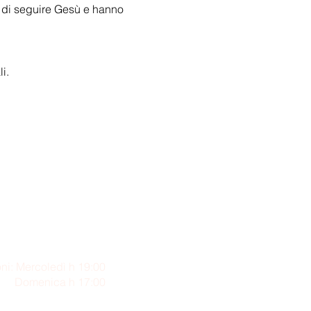
o di seguire Gesù e hanno 
i.
ni: Mercoledì h 19:00
enica h 17:00