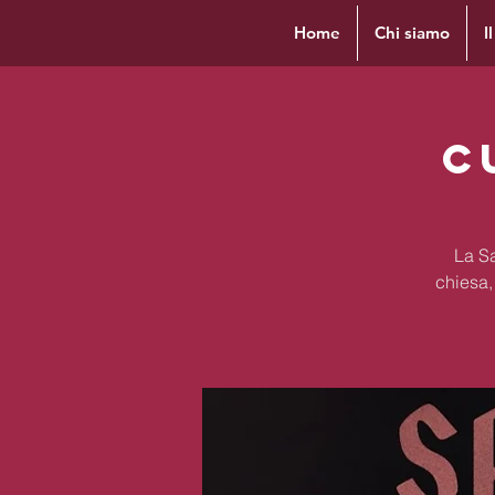
Home
Chi siamo
I
C
La Sa
chiesa,