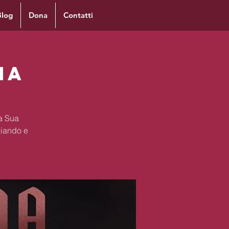
Blog
Dona
Contatti
na
la Sua
ziando e