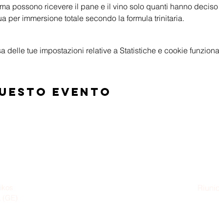
i, ma possono ricevere il pane e il vino solo quanti hanno decis
ua per immersione totale secondo la formula trinitaria.
delle tue impostazioni relative a Statistiche e cookie funzional
questo evento
ikos
Riunio
a (GE)
Dom