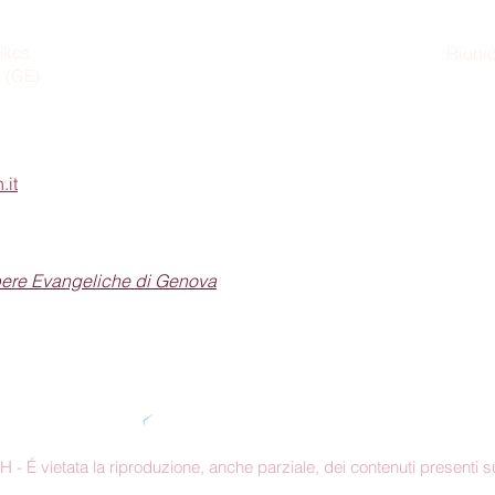
ikos
Riunio
a (GE)
Dom
.it
pere Evangeliche di Genova
Seguici sui social
 É vietata la riproduzione, anche parziale, dei contenuti presenti su