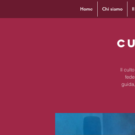
Home
Chi siamo
I
Cu
Il cul
fede
guida,