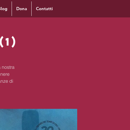
Blog
Dona
Contatti
(1)
 nostra
enere
anze di