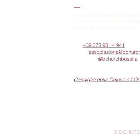
B.Church
b.Church - Chiesa Evangelica O
Via Roma 2R-4R - 16012 Busall
Codice Fiscale: 95234180107
Tel.
+39 373 90 14 941
Email:
associazione@bchurch
Telegram:
@bchurchbusalla
b.Church è associata
Consiglio delle Chiese ed O
© B.CHURCH -