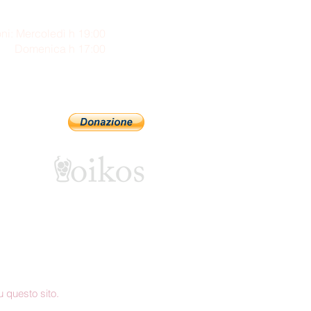
ni: Mercoledì h 19:00
enica h 17:00
Sostienici con PayPal
 questo sito.