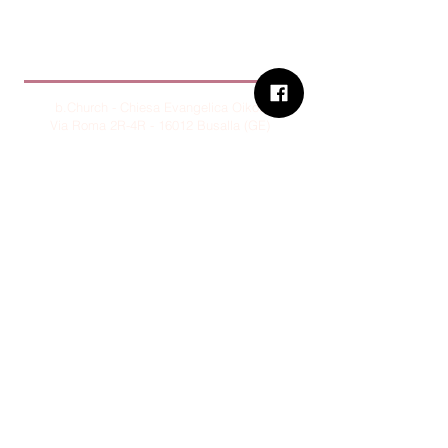
B.Church
b.Church - Chiesa Evangelica Oikos
Via Roma 2R-4R - 16012 Busalla (GE)
Codice Fiscale:
95234180107
Tel.
+39 373 90 14 941
Email:
associazione@bchurch.it
Telegram:
@bchurchbusalla
b.Church è associata
Consiglio delle Chiese ed Opere
Evangeliche di Genova
Sostienici con PayPal
© B.CHURCH - É vietata la