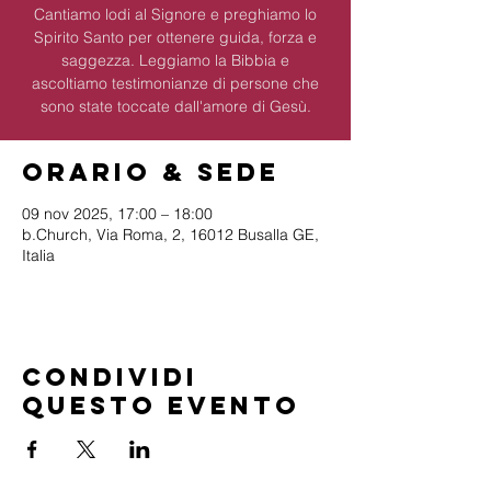
Cantiamo lodi al Signore e preghiamo lo
Spirito Santo per ottenere guida, forza e
saggezza. Leggiamo la Bibbia e
ascoltiamo testimonianze di persone che
sono state toccate dall'amore di Gesù.
Orario & Sede
09 nov 2025, 17:00 – 18:00
b.Church, Via Roma, 2, 16012 Busalla GE,
Italia
Condividi
questo evento