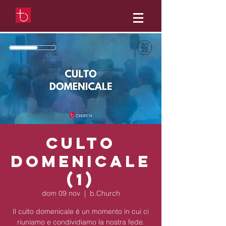
Culto
Domenicale
(1)
dom 09 nov
  |  
b.Church
Il culto domenicale è un momento in cui ci
riuniamo e condividiamo la nostra fede.