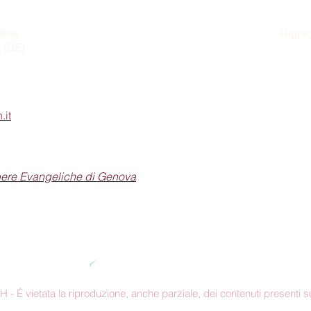
ikos
Riunio
a (GE)
Dom
.it
pere Evangeliche di Genova
Seguici sui social
 É vietata la riproduzione, anche parziale, dei contenuti presenti su