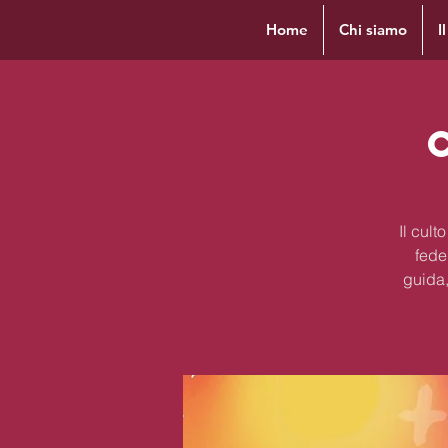
Home
Chi siamo
I
Il cul
fede
guida,