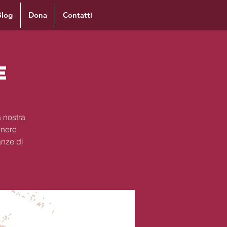
Blog
Dona
Contatti
e
 nostra
enere
anze di