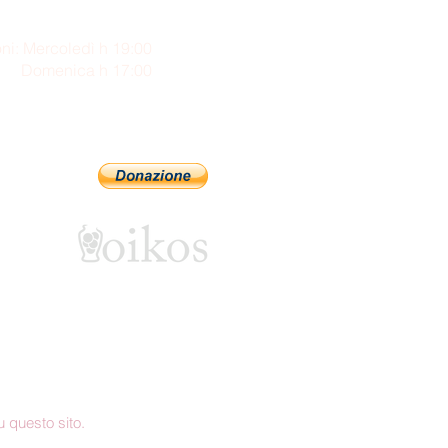
ni: Mercoledì h 19:00
enica h 17:00
Sostienici con PayPal
 questo sito.