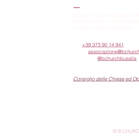
B.Church
b.Church - Chiesa Evangelica O
Via Roma 2R-4R - 16012 Busall
Codice Fiscale: 95234180107
Tel.
+39 373 90 14 941
Email:
associazione@bchurch
Telegram:
@bchurchbusalla
b.Church è associata
Consiglio delle Chiese ed O
© B.CHURCH -