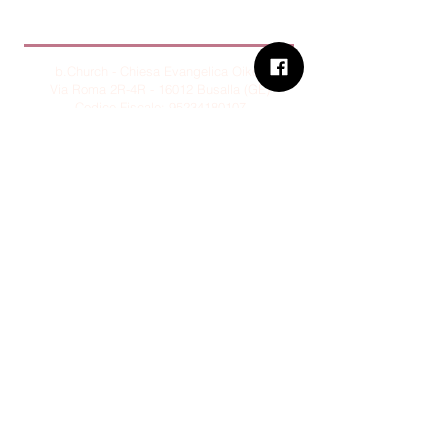
B.Church
b.Church - Chiesa Evangelica Oikos
Via Roma 2R-4R - 16012 Busalla (GE)
Codice Fiscale:
95234180107
Tel.
+39 373 90 14 941
Email:
associazione@bchurch.it
Telegram:
@bchurchbusalla
b.Church è associata
Consiglio delle Chiese ed Opere
Evangeliche di Genova
Sostienici con PayPal
© B.CHURCH - É vietata la
riproduzione, anche parziale, dei
contenuti presenti su questo sito.