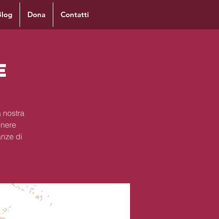
Blog
Dona
Contatti
e
 nostra
enere
anze di