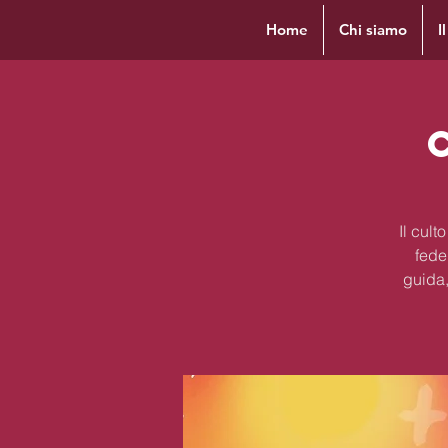
Home
Chi siamo
I
Il cul
fede
guida,