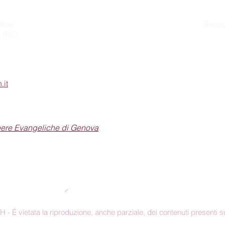
ikos
Riunio
a (GE)
Dom
.it
pere Evangeliche di Genova
Seguici sui social
 É vietata la riproduzione, anche parziale, dei contenuti presenti su