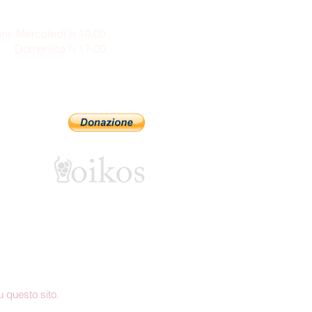
ni: Mercoledì h 19:00
enica h 17:00
Sostienici con PayPal
 questo sito.