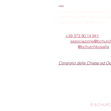
B.Church
b.Church - Chiesa Evangelica O
Via Roma 2R-4R - 16012 Busall
Codice Fiscale: 95234180107
Tel.
+39 373 90 14 941
Email:
associazione@bchurch
Telegram:
@bchurchbusalla
b.Church è associata
Consiglio delle Chiese ed O
© B.CHURCH -