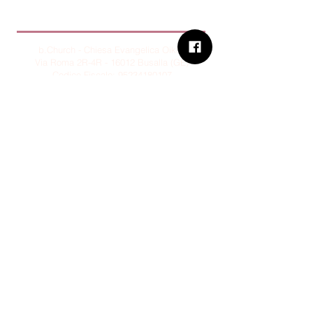
B.Church
b.Church - Chiesa Evangelica Oikos
Via Roma 2R-4R - 16012 Busalla (GE)
Codice Fiscale:
95234180107
Tel.
+39 373 90 14 941
Email:
associazione@bchurch.it
Telegram:
@bchurchbusalla
b.Church è associata
Consiglio delle Chiese ed Opere
Evangeliche di Genova
Sostienici con PayPal
© B.CHURCH - É vietata la
riproduzione, anche parziale, dei
contenuti presenti su questo sito.