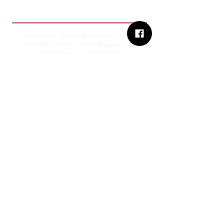
B.Church
b.Church - Chiesa Evangelica Oikos
Via Roma 2R-4R - 16012 Busalla (GE)
Codice Fiscale:
95234180107
Tel.
+39 373 90 14 941
Email:
associazione@bchurch.it
Telegram:
@bchurchbusalla
b.Church è associata
Consiglio delle Chiese ed Opere
Evangeliche di Genova
Sostienici con PayPal
© B.CHURCH - É vietata la
riproduzione, anche parziale, dei
contenuti presenti su questo sito.