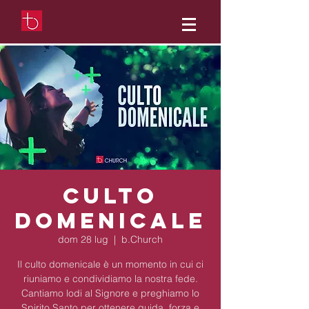
Culto
Domenicale
dom 28 lug
  |  
b.Church
Il culto domenicale è un momento in cui ci
riuniamo e condividiamo la nostra fede.
Cantiamo lodi al Signore e preghiamo lo
Spirito Santo per ottenere guida, forza e