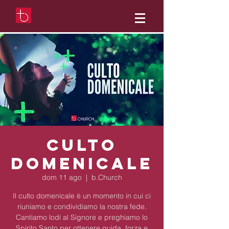
Culto
Domenicale
dom 11 ago
  |  
b.Church
Il culto domenicale è un momento in cui ci
riuniamo e condividiamo la nostra fede.
Cantiamo lodi al Signore e preghiamo lo
Spirito Santo per ottenere guida, forza e