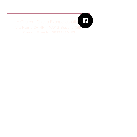
B.Church
b.Church - Chiesa Evangelica Oikos
Via Roma 2R-4R - 16012 Busalla (GE)
Codice Fiscale:
95234180107
Tel.
+39 373 90 14 941
Email:
associazione@bchurch.it
Telegram:
@bchurchbusalla
b.Church è associata
Consiglio delle Chiese ed Opere
Evangeliche di Genova
Sostienici con PayPal
© B.CHURCH - É vietata la
riproduzione, anche parziale, dei
contenuti presenti su questo sito.