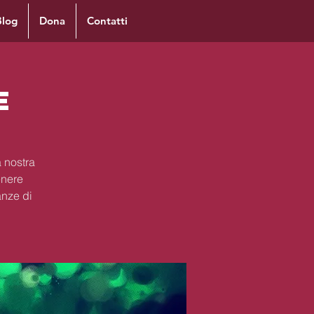
Blog
Dona
Contatti
e
 nostra
enere
anze di