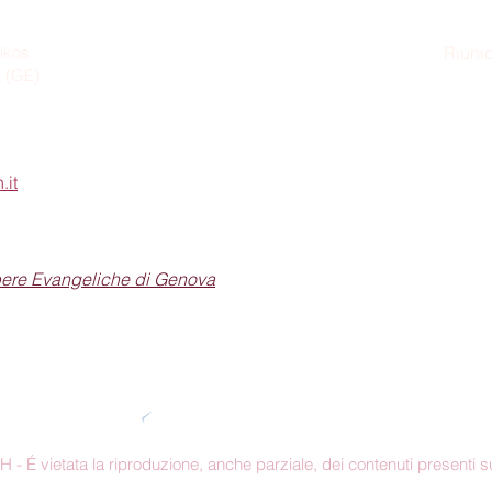
ikos
Riunio
a (GE)
Dom
.it
pere Evangeliche di Genova
Seguici sui social
 É vietata la riproduzione, anche parziale, dei contenuti presenti su