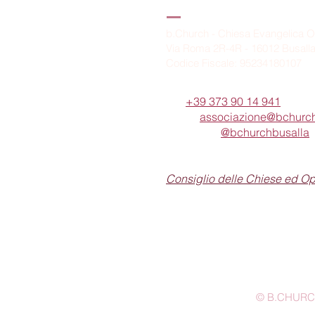
B.Church
b.Church - Chiesa Evangelica O
Via Roma 2R-4R - 16012 Busall
Codice Fiscale: 95234180107
Tel.
+39 373 90 14 941
Email:
associazione@bchurch
Telegram:
@bchurchbusalla
b.Church è associata
Consiglio delle Chiese ed O
© B.CHURCH -