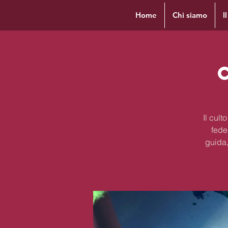
Home
Chi siamo
I
Il cul
fede
guida,