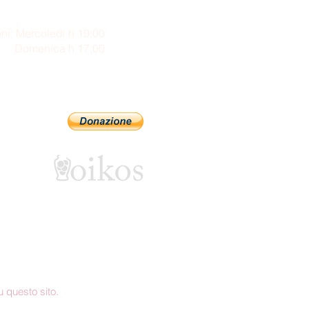
ni: Mercoledì h 19:00
enica h 17:00
Sostienici con PayPal
 questo sito.