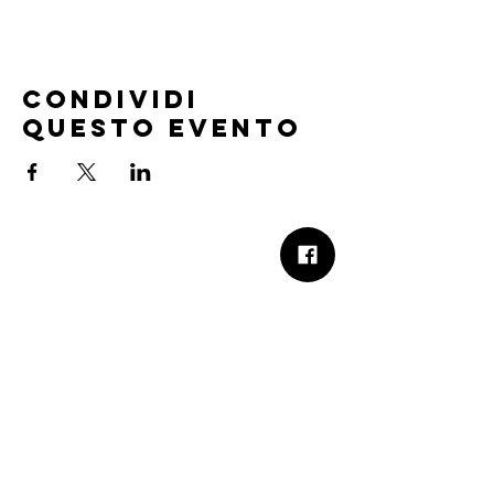
Condividi
questo evento
B.Church
b.Church - Chiesa Evangelica Oikos
Via Roma 2R-4R - 16012 Busalla (GE)
Codice Fiscale:
95234180107
Tel.
+39 373 90 14 941
Email:
associazione@bchurch.it
Telegram:
@bchurchbusalla
b.Church è associata