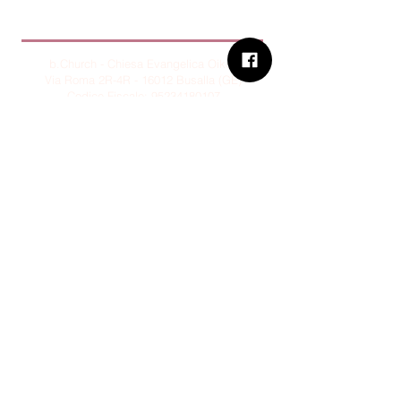
B.Church
b.Church - Chiesa Evangelica Oikos
Via Roma 2R-4R - 16012 Busalla (GE)
Codice Fiscale:
95234180107
Tel.
+39 373 90 14 941
Email:
associazione@bchurch.it
Telegram:
@bchurchbusalla
b.Church è associata
Consiglio delle Chiese ed Opere
Evangeliche di Genova
Sostienici con PayPal
© B.CHURCH - É vietata la
riproduzione, anche parziale, dei
contenuti presenti su questo sito.