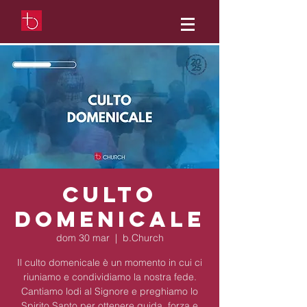
Culto
Domenicale
dom 30 mar
  |  
b.Church
Il culto domenicale è un momento in cui ci
riuniamo e condividiamo la nostra fede.
Cantiamo lodi al Signore e preghiamo lo
Spirito Santo per ottenere guida, forza e