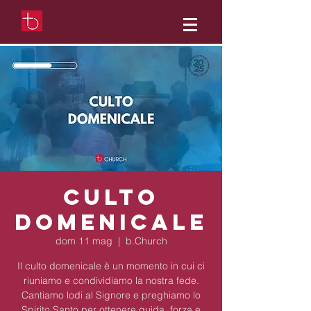
Culto
Domenicale
dom 11 mag
  |  
b.Church
Il culto domenicale è un momento in cui ci
riuniamo e condividiamo la nostra fede.
Cantiamo lodi al Signore e preghiamo lo
Spirito Santo per ottenere guida, forza e