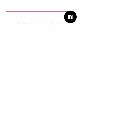
B.Church
b.Church - Chiesa Evangelica Oikos
Via Roma 2R-4R - 16012 Busalla (GE)
Codice Fiscale:
95234180107
Tel.
+39 373 90 14 941
Email:
associazione@bchurch.it
Telegram:
@bchurchbusalla
b.Church è associata
Consiglio delle Chiese ed Opere
Evangeliche di Genova
Sostienici con PayPal
© B.CHURCH - É vietata la
riproduzione, anche parziale, dei
contenuti presenti su questo sito.