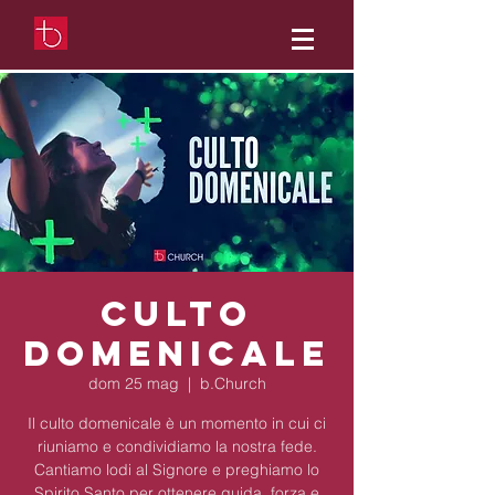
Culto
Domenicale
dom 25 mag
  |  
b.Church
Il culto domenicale è un momento in cui ci
riuniamo e condividiamo la nostra fede.
Cantiamo lodi al Signore e preghiamo lo
Spirito Santo per ottenere guida, forza e