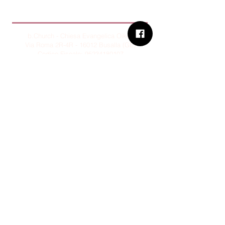
B.Church
b.Church - Chiesa Evangelica Oikos
Via Roma 2R-4R - 16012 Busalla (GE)
Codice Fiscale:
95234180107
Tel.
+39 373 90 14 941
Email:
associazione@bchurch.it
Telegram:
@bchurchbusalla
b.Church è associata
Consiglio delle Chiese ed Opere
Evangeliche di Genova
Sostienici con PayPal
© B.CHURCH - É vietata la
riproduzione, anche parziale, dei
contenuti presenti su questo sito.