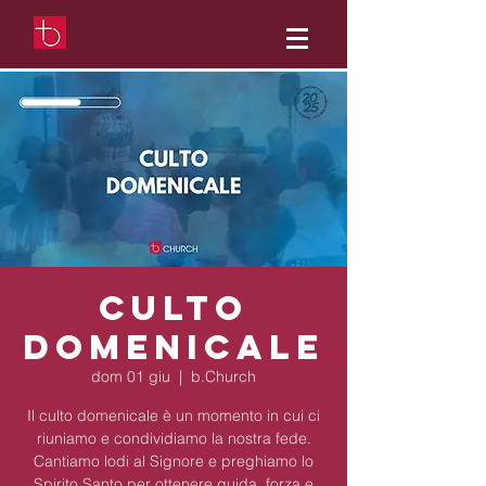
Culto
Domenicale
dom 01 giu
  |  
b.Church
Il culto domenicale è un momento in cui ci
riuniamo e condividiamo la nostra fede.
Cantiamo lodi al Signore e preghiamo lo
Spirito Santo per ottenere guida, forza e