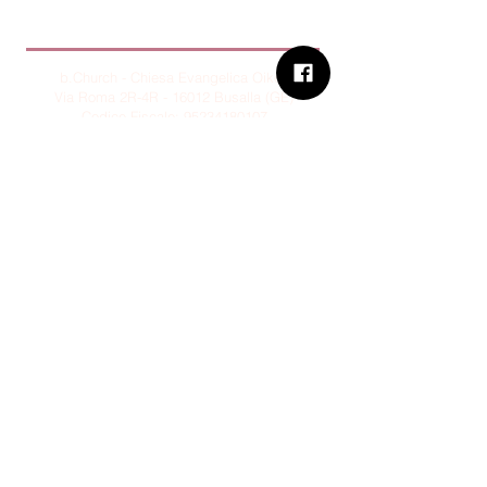
B.Church
b.Church - Chiesa Evangelica Oikos
Via Roma 2R-4R - 16012 Busalla (GE)
Codice Fiscale:
95234180107
Tel.
+39 373 90 14 941
Email:
associazione@bchurch.it
Telegram:
@bchurchbusalla
b.Church è associata
Consiglio delle Chiese ed Opere
Evangeliche di Genova
Sostienici con PayPal
© B.CHURCH - É vietata la
riproduzione, anche parziale, dei
contenuti presenti su questo sito.